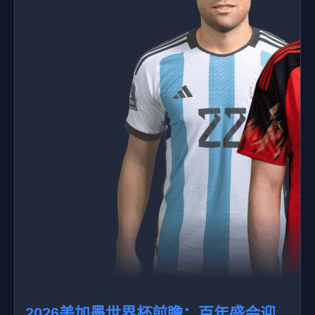
2026美加墨世界杯前瞻：百年盛会迎