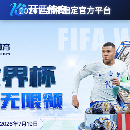
2026世界杯指定官方平台